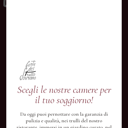
Evo Ristorante Via Giovanni XXIII, 1
70011 Alberobello BA, Italy
info@evoristorante.com
Tel:
+39 320 8481230
Mercoledì chiuso
HOME
CONCEPT
Scegli le nostre camere per
MENÙ
il tuo soggiorno!
REGALA UNA CENA
CONTATTI
Da oggi puoi pernottare con la garanzia di
pulizia e qualità, nei trulli del nostro
PRENOTA
ristorante, immersi in un giardino curato, nel